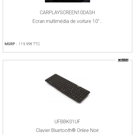
CARPLAYSCREEN10DASH
Ecran multimédia de voiture 10"…
MSRP :
119.99€ TTC
UFBBK01UF
Clavier Bluetooth® Onlee Noir