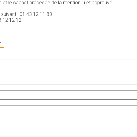
re et le cachet précédée de la mention lu et approuvé
uivant : 01 43 12 11 83
3 12 12 12
L