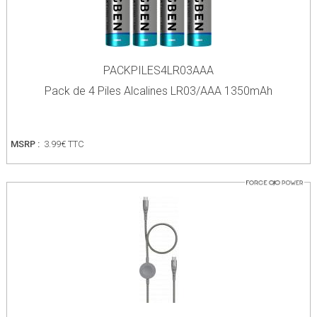
PACKPILES4LR03AAA
Pack de 4 Piles Alcalines LR03/AAA 1350mAh
MSRP :
3.99€ TTC