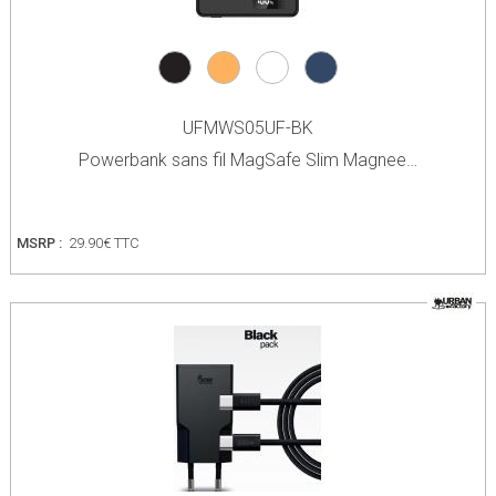
UFMWS05UF-BK
Powerbank sans fil MagSafe Slim Magnee…
MSRP :
29.90€ TTC