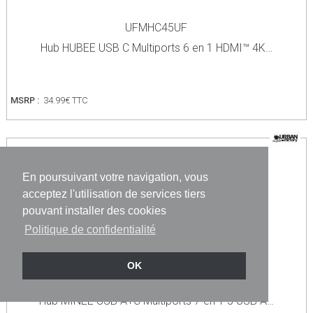
UFMHC45UF
Hub HUBEE USB C Multiports 6 en 1 HDMI™ 4K…
MSRP :
34.99€ TTC
En poursuivant votre navigation, vous
acceptez l'utilisation de services tiers
pouvant installer des cookies
Politique de confidentialité
OK
UFMHC70UF
Hub MINEE USB A+C Multiports 7 en 1 5 USB A…