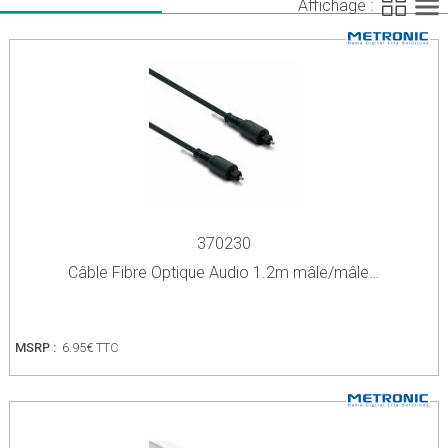
Affichage :
370230
Câble Fibre Optique Audio 1.2m mâle/mâle…
MSRP :
6.95€ TTC