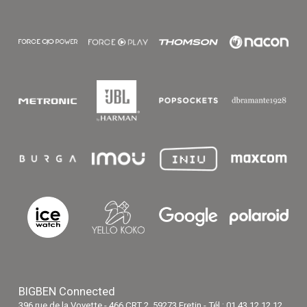
BIGBEN Connected
396 rue de la Voyette - 466 CRT 2, 59273 Fretin - Tél : 01 43 12 12 12