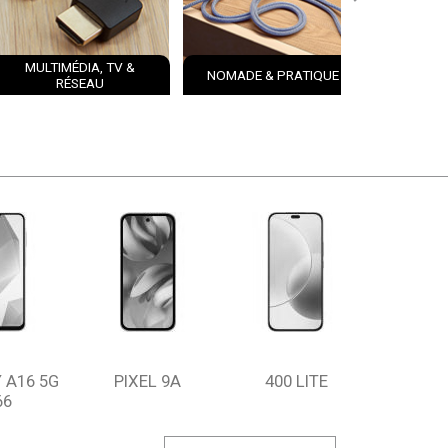
MULTIMÉDIA, TV &
NOMADE & PRATIQUE
OBJET
RÉSEAU
 A16 5G
PIXEL 9A
400 LITE
66