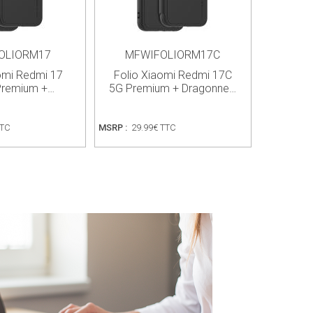
OLIORM17
MFWIFOLIORM17C
omi Redmi 17
Folio Xiaomi Redmi 17C
Premium +…
5G Premium + Dragonne…
TTC
MSRP :
29.99€ TTC