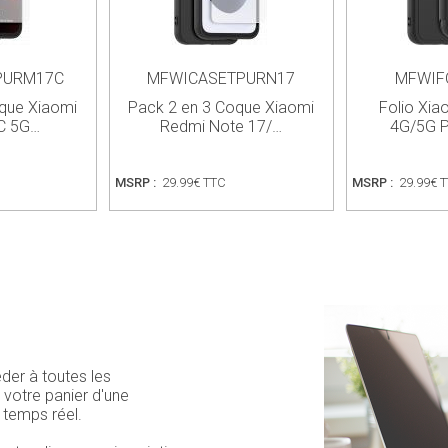
PURM17C
MFWICASETPURN17
MFWIF
que Xiaomi
Pack 2 en 3 Coque Xiaomi
Folio Xia
C 5G…
Redmi Note 17/…
4G/5G 
MSRP :
29.99€ TTC
MSRP :
29.99€ 
der à toutes les
r votre panier d'une
 temps réel.