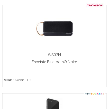
WS02N
Enceinte Bluetooth® Noire
MSRP :
59.90€ TTC